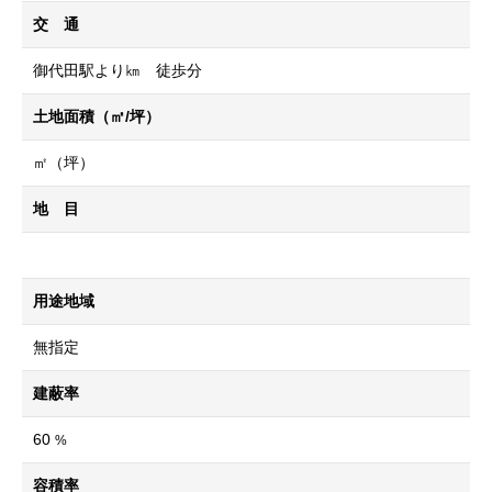
交 通
御代田駅より㎞ 徒歩分
土地面積（㎡/坪）
㎡（坪）
地 目
用途地域
無指定
建蔽率
60
%
容積率