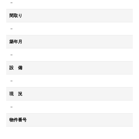
－
間取り
－
築年月
－
設 備
－
現 況
－
物件番号