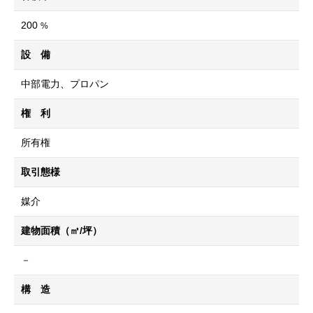
200
%
設 備
中部電力、プロパン
権 利
所有権
取引態様
媒介
建物面積（㎡/坪）
－
構 造