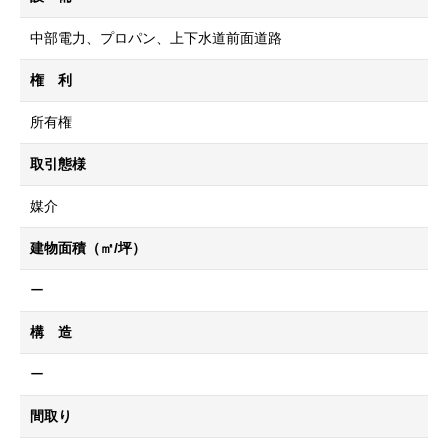
中部電力、プロパン、上下水道前面道路
権 利
所有権
取引態様
媒介
建物面積（㎡/坪）
ー
構 造
ー
間取り