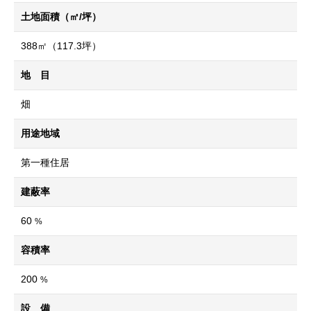
土地面積（㎡/坪）
388㎡（117.3坪）
地 目
畑
用途地域
第一種住居
建蔽率
60
%
容積率
200
%
設 備