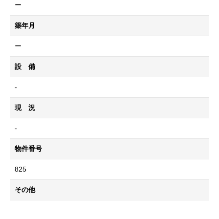
ー
築年月
ー
設 備
-
現 況
-
物件番号
825
その他